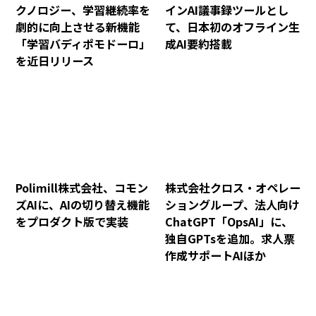
クノロジー、学習継続率を
インAI議事録ツールとし
劇的に向上させる新機能
て、日本初のオフライン生
「学習バディポモドーロ」
成AI要約搭載
を近日リリース
Polimill株式会社、コモン
株式会社クロス・オペレー
ズAIに、AIの切り替え機能
ショングループ、法人向け
をプロダクト版で実装
ChatGPT「OpsAI」に、
独自GPTsを追加。求人票
作成サポートAIほか