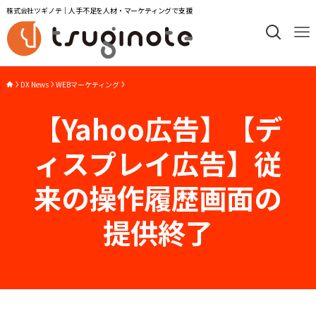
株式会社ツギノテ｜人手不足を人材・マーケティングで支援
DX News
WEBマーケティング
【Yahoo広告】【デ
ィスプレイ広告】従
来の操作履歴画面の
提供終了