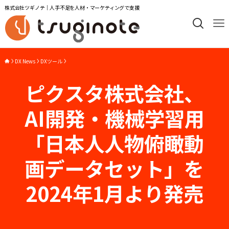
株式会社ツギノテ｜人手不足を人材・マーケティングで支援
DX News
DXツール
ピクスタ株式会社、
AI開発・機械学習用
「日本人人物俯瞰動
画データセット」を
2024年1月より発売