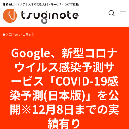
株式会社ツギノテ｜人手不足を人材・マーケティングで支援
DX News
コラム
Google、新型コロナ
ウイルス感染予測サ
ービス「COVID-19感
染予測(日本版)」を公
開※12月8日までの実
績有り