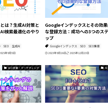
Oとは？生成AI対策と
Googleインデックスとその効
、AI検索最適化のやり
な登録方法：成功への3つのス
ップ
O
SEO
生成AI
Googleインデックス
SEO
SEO集客
2025年9月5日
2023年9月16日
2025年12月23日
SEO営業・マーケティング
S