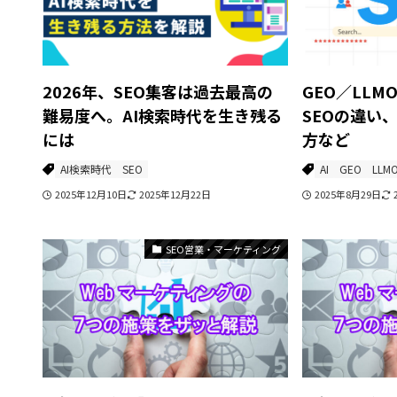
2026年、SEO集客は過去最高の
GEO／LLM
難易度へ。AI検索時代を生き残る
SEOの違い
には
方など
AI検索時代
SEO
AI
GEO
LLM
2025年12月10日
2025年12月22日
2025年8月29日
SEO営業・マーケティング