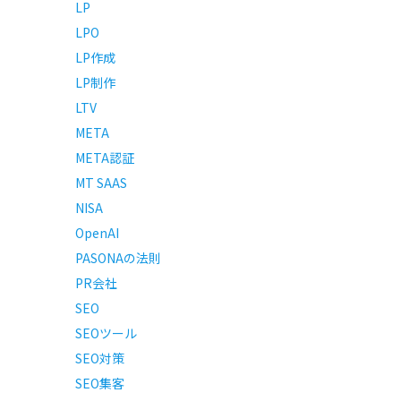
LP
LPO
LP作成
LP制作
LTV
META
META認証
MT SAAS
NISA
OpenAI
PASONAの法則
PR会社
SEO
SEOツール
SEO対策
SEO集客