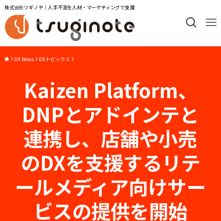
株式会社ツギノテ｜人手不足を人材・マーケティングで支援
DX News
DXトピックス
Kaizen Platform、
DNPとアドインテと
連携し、店舗や小売
のDXを支援するリテ
ールメディア向けサー
ビスの提供を開始