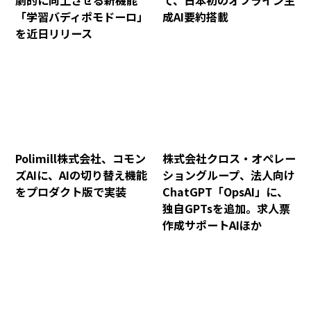
劇的に向上させる新機能
て、日本初のオフライン生
「学習バディポモドーロ」
成AI要約搭載
を近日リリース
Polimill株式会社、コモン
株式会社クロス・オペレー
ズAIに、AIの切り替え機能
ショングループ、法人向け
をプロダクト版で実装
ChatGPT「OpsAI」に、
独自GPTsを追加。求人票
作成サポートAIほか