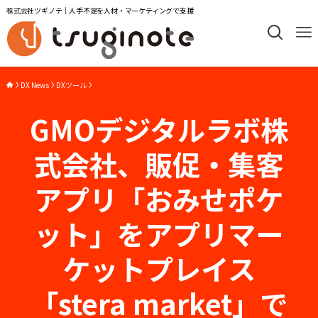
株式会社ツギノテ｜人手不足を人材・マーケティングで支援
DX News
DXツール
GMOデジタルラボ株
式会社、販促・集客
アプリ「おみせポケ
ット」をアプリマー
ケットプレイス
「stera market」で