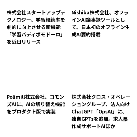
株式会社スタートアップテ
Nishika株式会社、オフラ
クノロジー、学習継続率を
インAI議事録ツールとし
劇的に向上させる新機能
て、日本初のオフライン生
「学習バディポモドーロ」
成AI要約搭載
を近日リリース
Polimill株式会社、コモン
株式会社クロス・オペレー
ズAIに、AIの切り替え機能
ショングループ、法人向け
をプロダクト版で実装
ChatGPT「OpsAI」に、
独自GPTsを追加。求人票
作成サポートAIほか