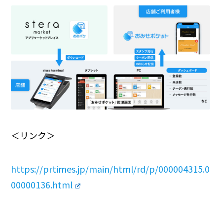
＜リンク＞
https://prtimes.jp/main/html/rd/p/000004315.0
00000136.html