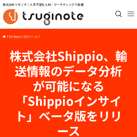
株式会社ツギノテ｜人手不足を人材・マーケティングで支援
DX News
DXツール
株式会社Shippio、輸
送情報のデータ分析
が可能になる
「Shippioインサイ
ト」ベータ版をリリ
ース