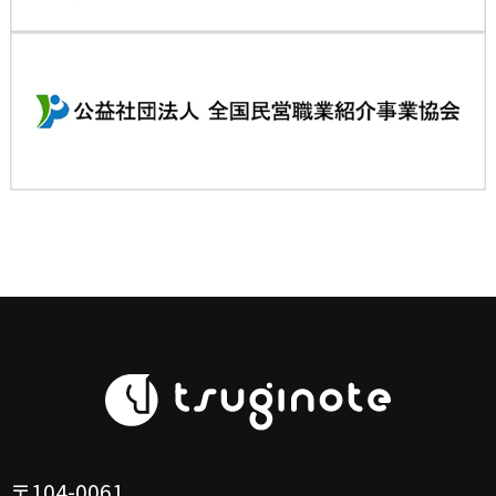
〒104-0061