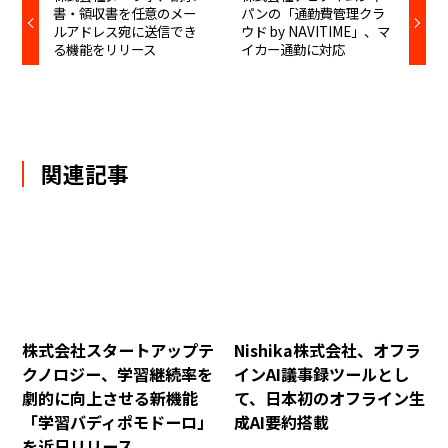
書・領収書を任意のメー
パンの「通勤費管理クラ
ルアドレス宛に送信でき
ウド by NAVITIME」、マ
る機能をリリース
イカー通勤に対応
関連記事
株式会社スタートアップテ
Nishika株式会社、オフラ
クノロジー、学習継続率を
インAI議事録ツールとし
劇的に向上させる新機能
て、日本初のオフライン生
「学習バディポモドーロ」
成AI要約搭載
を近日リリース