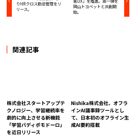
客DX」を推進。第一弾を
りHRクロス勤怠管理をリ
岡山トヨペットと共創開
リース。
始。
関連記事
株式会社スタートアップテ
Nishika株式会社、オフラ
クノロジー、学習継続率を
インAI議事録ツールとし
劇的に向上させる新機能
て、日本初のオフライン生
「学習バディポモドーロ」
成AI要約搭載
を近日リリース