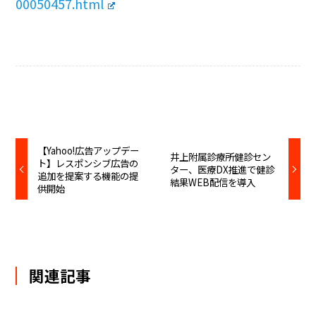
00050457.html
【Yahoo!広告アップデー
井上附属診療所健診セン
ト】レスポンシブ広告の
ター、医療DX推進で健診
追加を提案する機能の提
結果WEB配信を導入
供開始
関連記事