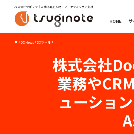
株式会社ツギノテ｜人手不足を人材・マーケティングで支援
HOME
サ
DX News
DXツール
株式会社Do
業務やCR
ューション「D
A