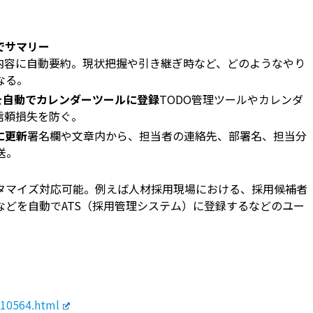
でサマリー
内容に自動要約。現状把握や引き継ぎ時など、どのようなやり
なる。
を自動でカレンダーツールに登録
TODO管理ツールやカレンダ
信頼損失を防ぐ。
に更新
署名欄や文章内から、担当者の連絡先、部署名、担当分
送。
タマイズ対応可能。例えば人材採用現場における、採用候補者
どを自動でATS（採用管理システム）に登録するなどのユー
110564.html