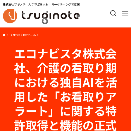
株式会社ツギノテ｜人手不足を人材・マーケティングで支援
DX News
DXツール
エコナビスタ株式会
社、介護の看取り期
における独自AIを活
用した「お看取りア
ラート」に関する特
許取得と機能の正式