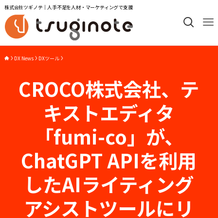
株式会社ツギノテ｜人手不足を人材・マーケティングで支援
DX News
DXツール
CROCO株式会社、テ
キストエディタ
「fumi-co」が、
ChatGPT APIを利用
したAIライティング
アシストツールにリ