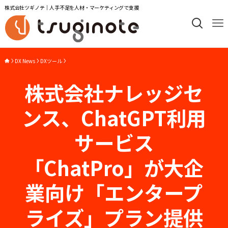
株式会社ツギノテ｜人手不足を人材・マーケティングで支援
DX News
DXツール
株式会社ナレッジセ
ンス、ChatGPT利用
サービス
「ChatPro」が大企
業向け「エンタープ
ライズ」プラン提供