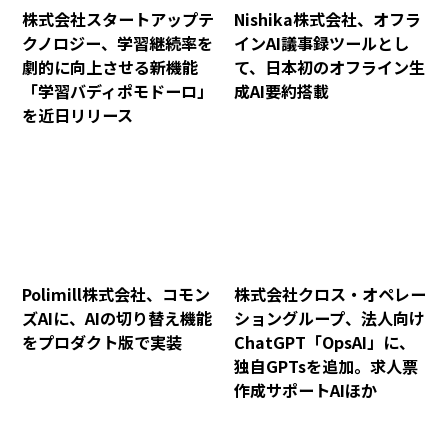
株式会社スタートアップテ
Nishika株式会社、オフラ
クノロジー、学習継続率を
インAI議事録ツールとし
劇的に向上させる新機能
て、日本初のオフライン生
「学習バディポモドーロ」
成AI要約搭載
を近日リリース
Polimill株式会社、コモン
株式会社クロス・オペレー
ズAIに、AIの切り替え機能
ショングループ、法人向け
をプロダクト版で実装
ChatGPT「OpsAI」に、
独自GPTsを追加。求人票
作成サポートAIほか