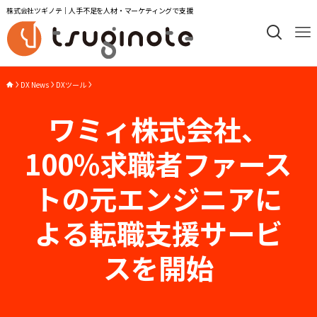
株式会社ツギノテ｜人手不足を人材・マーケティングで支援
DX News
DXツール
ワミィ株式会社、
100%求職者ファース
トの元エンジニアに
よる転職支援サービ
スを開始