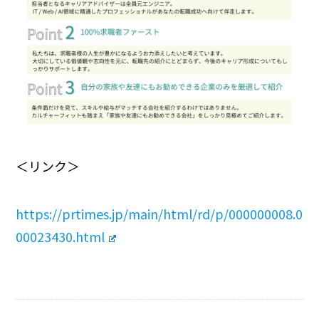
＜リンク＞
https://prtimes.jp/main/html/rd/p/000000008.0
00023430.html