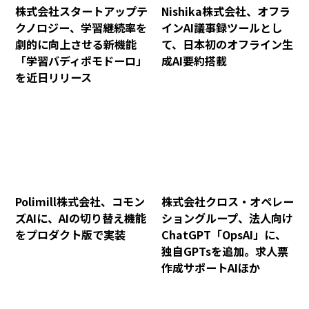
株式会社スタートアップテ
Nishika株式会社、オフラ
クノロジー、学習継続率を
インAI議事録ツールとし
劇的に向上させる新機能
て、日本初のオフライン生
「学習バディポモドーロ」
成AI要約搭載
を近日リリース
Polimill株式会社、コモン
株式会社クロス・オペレー
ズAIに、AIの切り替え機能
ショングループ、法人向け
をプロダクト版で実装
ChatGPT「OpsAI」に、
独自GPTsを追加。求人票
作成サポートAIほか