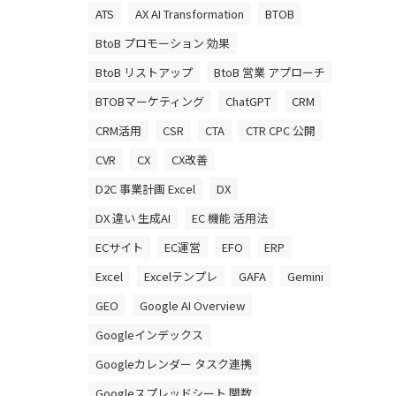
ATS
AX AI Transformation
BTOB
BtoB プロモーション 効果
BtoB リストアップ
BtoB 営業 アプローチ
BTOBマーケティング
ChatGPT
CRM
CRM活用
CSR
CTA
CTR CPC 公開
CVR
CX
CX改善
D2C 事業計画 Excel
DX
DX 違い 生成AI
EC 機能 活用法
ECサイト
EC運営
EFO
ERP
Excel
Excelテンプレ
GAFA
Gemini
GEO
Google AI Overview
Googleインデックス
Googleカレンダー タスク連携
Googleスプレッドシート 関数