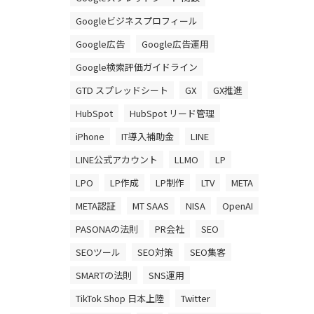
Googleビジネスプロフィール
Google広告
Google広告運用
Google検索評価ガイドライン
GTD スプレッドシート
GX
GX推進
HubSpot
HubSpot リード管理
iPhone
IT導入補助金
LINE
LINE公式アカウント
LLMO
LP
LPO
LP作成
LP制作
LTV
META
META認証
MT SAAS
NISA
OpenAI
PASONAの法則
PR会社
SEO
SEOツール
SEO対策
SEO集客
SMARTの法則
SNS運用
TikTok Shop 日本上陸
Twitter