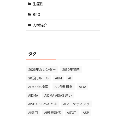
生産性
BPO
人材紹介
タグ
2026年カレンダー
2030年問題
20万円ルール
ABM
AI
AI Mode 検索
AI 相棒 概念
AIDA
AIDMA
AIDMA AISAS 違い
AISDALSLove とは
AIマーケティング
AI採用
AI検索時代
AI活用
ASP