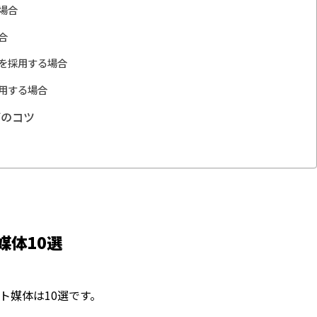
場合
合
補を採用する場合
活用する場合
びのコツ
媒体10選
ト媒体は10選です。