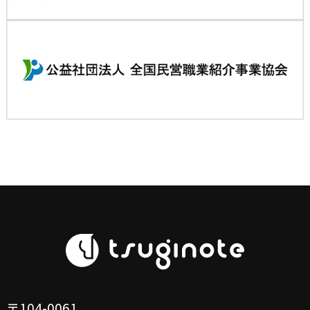
〒104-0061